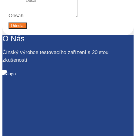
Obsah
Odeslat
O Nás
Čínský výrobce testovacího zařízení s 20letou
zkušeností