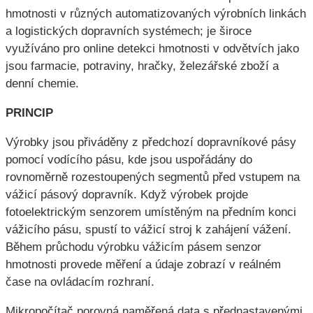
hmotnosti v různých automatizovaných výrobních linkách
a logistických dopravních systémech; je široce
využíváno pro online detekci hmotnosti v odvětvích jako
jsou farmacie, potraviny, hračky, železářské zboží a
denní chemie.
PRINCIP
Výrobky jsou přiváděny z předchozí dopravníkové pásy
pomocí vodícího pásu, kde jsou uspořádány do
rovnoměrně rozestoupených segmentů před vstupem na
vážicí pásový dopravník. Když výrobek projde
fotoelektrickým senzorem umístěným na předním konci
vážicího pásu, spustí to vážicí stroj k zahájení vážení.
Během průchodu výrobku vážicím pásem senzor
hmotnosti provede měření a údaje zobrazí v reálném
čase na ovládacím rozhraní.
Mikropočítač porovná naměřená data s přednastavenými