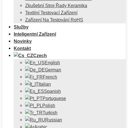
Zkušební Stroj Řady Keramika
Textilní Testovací Zařízení
Zařízení Na Testování RoHS
Služby
Inteligentní Zařízení
Novinky
Kontakt
Czech
English
German
French
Italian
Spanish
Portuguese
Polish
Turkish
Russian
Arabic