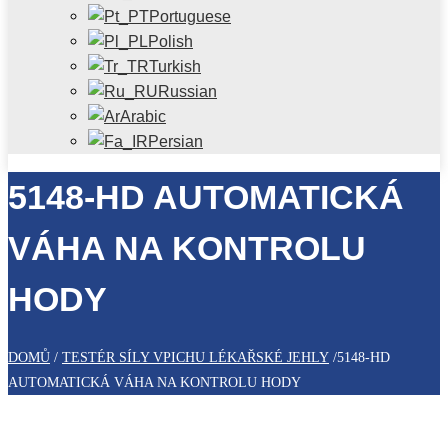
Portuguese
Polish
Turkish
Russian
Arabic
Persian
5148-HD AUTOMATICKÁ
VÁHA NA KONTROLU
HODY
DOMŮ
/
TESTÉR SÍLY VPICHU LÉKAŘSKÉ JEHLY
/
5148-HD
AUTOMATICKÁ VÁHA NA KONTROLU HODY