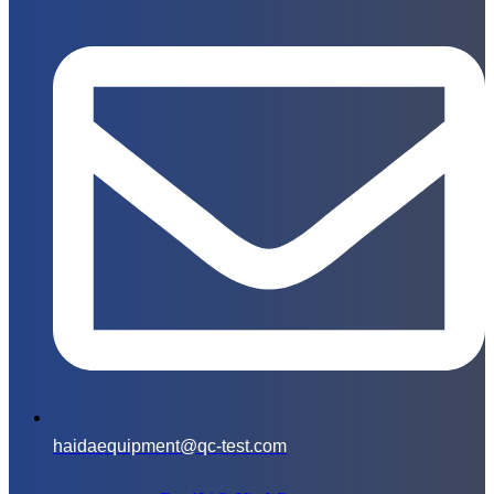
haidaequipment@qc-test.com