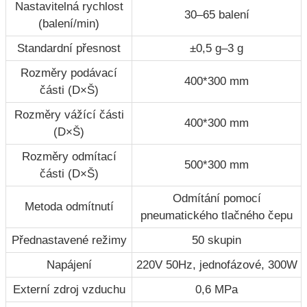
Nastavitelná rychlost
30–65 balení
(balení/min)
Standardní přesnost
±0,5 g–3 g
Rozměry podávací
400*300 mm
části (D×Š)
Rozměry vážící části
400*300 mm
(D×Š)
Rozměry odmítací
500*300 mm
části (D×Š)
Odmítání pomocí
Metoda odmítnutí
pneumatického tlačného čepu
Přednastavené režimy
50 skupin
Napájení
220V 50Hz, jednofázové, 300W
Externí zdroj vzduchu
0,6 MPa