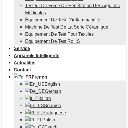
Testeur De Force De Pénétration Des Aiguilles
Médicales
Équipement De Test D’inflammabilité
Machine De Test De La Série Céramique
Équipement De Test Pour Textiles
Équipement De Test RoHS
Service
Appareils Intelligents
Actualités
Contact
French
English
German
Italian
Spanish
Portuguese
Polish
Czech