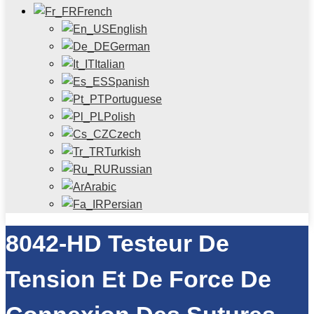
French
English
German
Italian
Spanish
Portuguese
Polish
Czech
Turkish
Russian
Arabic
Persian
8042-HD Testeur De
Tension Et De Force De