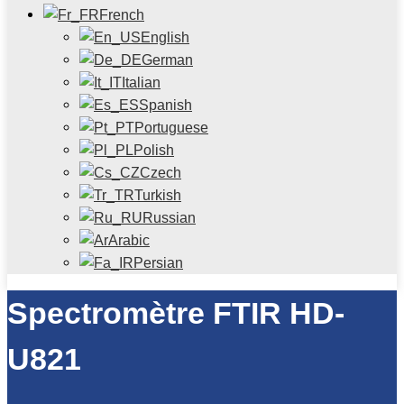
French
English
German
Italian
Spanish
Portuguese
Polish
Czech
Turkish
Russian
Arabic
Persian
Spectromètre FTIR HD-
U821