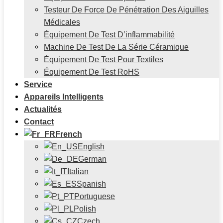
Testeur De Force De Pénétration Des Aiguilles
Médicales
Équipement De Test D’inflammabilité
Machine De Test De La Série Céramique
Équipement De Test Pour Textiles
Équipement De Test RoHS
Service
Appareils Intelligents
Actualités
Contact
French
English
German
Italian
Spanish
Portuguese
Polish
Czech