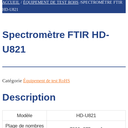
ACCUEIL
/
ÉQUIPEMENT DE TEST ROHS
/
SPECTROMÈTRE FTIR
HD-U821
Spectromètre FTIR HD-
U821
Catégorie
Équipement de test RoHS
Description
Modèle
HD-U821
Plage de nombres