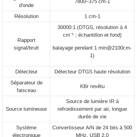
7800~375 cm-1
d'onde
Résolution
1 cm-1
30000:1 (DTGS, résolution à 4
cm⁻¹ ; échantillon et fond)
Rapport
signal/bruit
balayage pendant 1 min@2100cm-
1)
Détecteur
Détecteur DTGS haute résolution
Séparateur de
KBr revêtu
faisceau
Source de lumière IR à
Source lumineuse
refroidissement par air, longue
durée de vie
Système
Convertisseur A/N de 24 bits à 500
électronique
MHz, USB 2.0