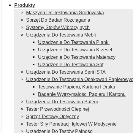
Produkty
Maszyna Do Testowania Środowiska
Sprzęt Do Badań Rozciągania
Systemy Stołów Wibracyjnych
Urządzenia Do Testowania Mebli
Urządzenie Do Testowania Pianki
Urządzenie Do Testowania Krzeseł
Urządzenie Do Testowania Materacy
Urządzenie Do Testowania Sof
Urządzenia Do Testowania Serii ISTA
Urządzenie Do Testowania Opakowań Papierowy
Testowanie Papieru, Kartonu I Druku
Badanie Wytrzymałości Papieru I Kartonu
Urządzenia Do Testowania Baterii
Tester Przewodności Cieplnej
Sprzęt Testowy Optyczny
Tester Siły Penetracji Igłowej W Medycynie
Urządzenie Do Testów Palności