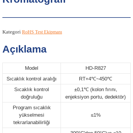
Kategori
RoHS Test Ekipmanı
Açıklama
Model
HD-R827
Sıcaklık kontrol aralığı
RT+4℃~450℃
Sıcaklık kontrol
±0,1℃ (kolon fırını,
doğruluğu
enjeksiyon portu, dedektör)
Program sıcaklık
yükselmesi
≤1%
tekrarlanabilirliği