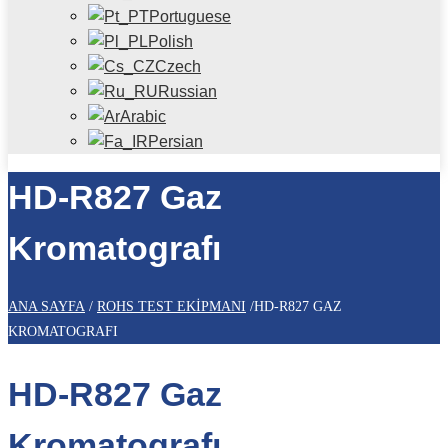
Portuguese
Polish
Czech
Russian
Arabic
Persian
HD-R827 Gaz
Kromatografı
ANA SAYFA
/
ROHS TEST EKIPMANI
/
HD-R827 GAZ
KROMATOGRAFI
HD-R827 Gaz
Kromatografı