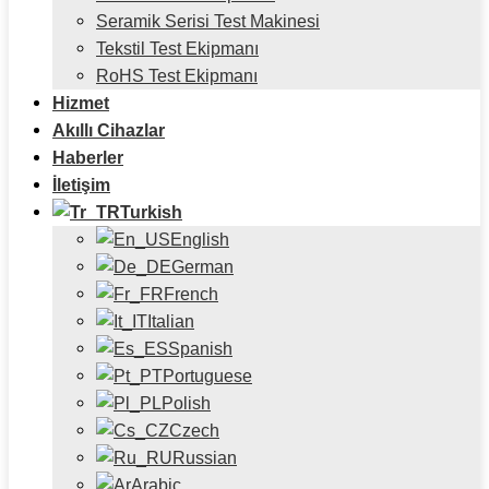
Seramik Serisi Test Makinesi
Tekstil Test Ekipmanı
RoHS Test Ekipmanı
Hizmet
Akıllı Cihazlar
Haberler
İletişim
Turkish
English
German
French
Italian
Spanish
Portuguese
Polish
Czech
Russian
Arabic