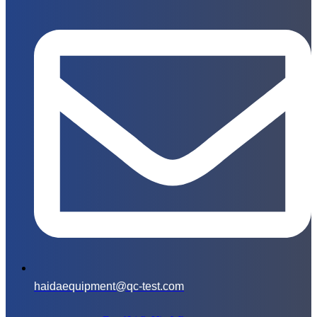
haidaequipment@qc-test.com