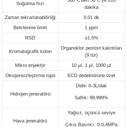
300°C'den 50°C'ye ≤10
Soğutma hızı
dakika
Zaman tekrarlanabilirliği
0.01 dk
Belirlenme limiti
1 ppm
RSD
≤1.5%
Organoklor pestisit kalıntıları
Kromatografik kolon
(9 tür)
Mikro enjektör
10 µl, 1 µl, 1000 µl
Oksijensizleştirme tüpü
ECD dedektörüne özel
Debi: 0-3L/dak
Hidrojen jeneratörü
Saflık: 99,999%
Yağsız, üçüncü seviye
Hava jeneratörü
Çıkış Basıncı: 0-0,4MPa