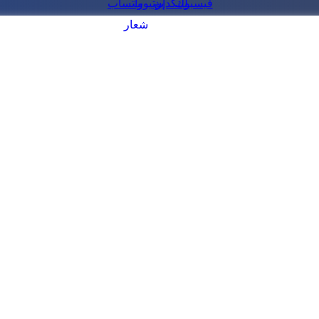
فيسبوك
لينكدإن
يوتيوب
واتساب