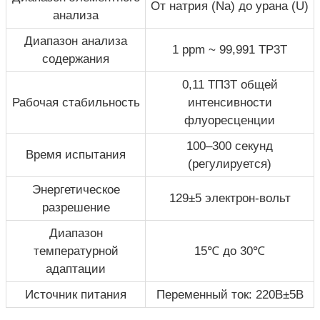
От натрия (Na) до урана (U)
анализа
Диапазон анализа
1 ppm ~ 99,991 TP3T
содержания
0,11 ТП3Т общей
Рабочая стабильность
интенсивности
флуоресценции
100–300 секунд
Время испытания
(регулируется)
Энергетическое
129±5 электрон-вольт
разрешение
Диапазон
температурной
15℃ до 30℃
адаптации
Источник питания
Переменный ток: 220В±5В