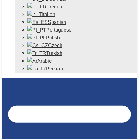
French
Italian
Spanish
Portuguese
Polish
Czech
Turkish
Arabic
Persian