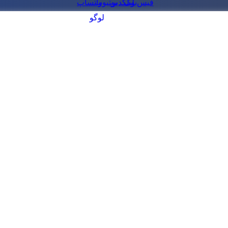
فیس‌بوک
لینکدین
یوتیوب
واتساپ