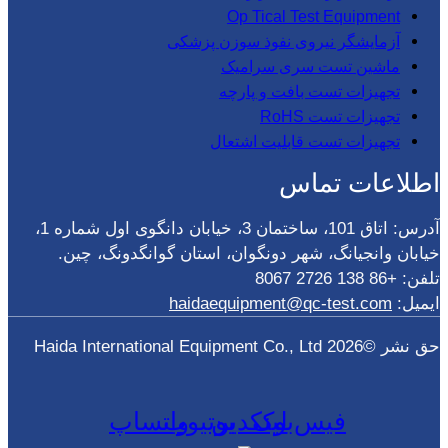
Op Tical Test Equipment
آزمایشگر نیروی نفوذ سوزن پزشکی
ماشین تست سری سرامیک
تجهیزات تست بافت و پارچه
تجهیزات تست RoHS
تجهیزات تست قابلیت اشتعال
اطلاعات تماس
آدرس: اتاق 101، ساختمان 3، خیابان دانگوی اول شماره 1،
خیابان وانجیانگ، شهر دونگوان، استان گوانگدونگ، چین.
تلفن: +86 138 2726 8067
ایمیل:
haidaequipment@qc-test.com
حق نشر ©2026 Haida International Equipment Co., Ltd
فیس‌بوک
لینکدین
یوتیوب
واتساپ