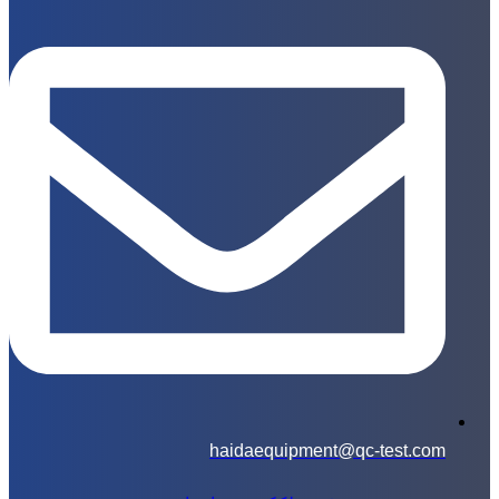
haidaequipment@qc-test.com