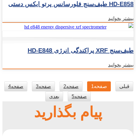
HD-E858 طیف‌سنج فلورسانس پرتو ایکس دستی
بیشتر بخوانید
طیف‌سنج XRF پراکندگی انرژی HD-E848
بیشتر بخوانید
قبلی
صفحه
1
صفحه
2
صفحه
3
صفحه
4
صفحه
5
بعدی
پیام بگذارید