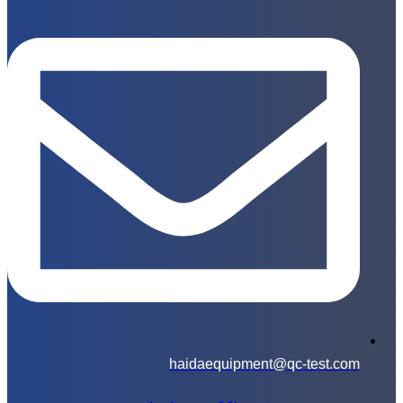
haidaequipment@qc-test.com