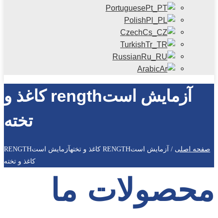
Portuguese
Polish
Czech
Turkish
Russian
Arabic
آزمایش استrength کاغذ و
تخته
صفحه اصلی
/
آزمایش استRENGTH کاغذ و تخته
آزمایش استRENGTH
کاغذ و تخته
محصولات ما