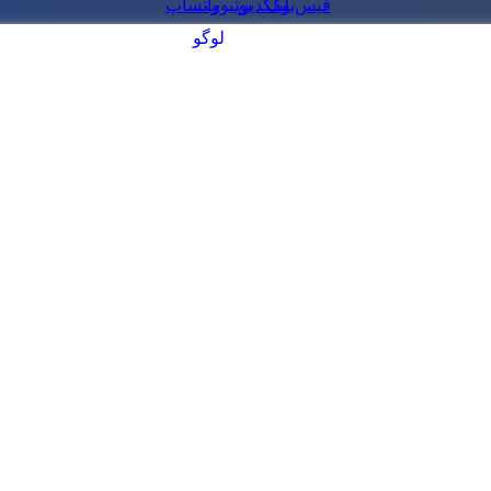
فیس‌بوک
لینکدین
یوتیوب
واتساپ